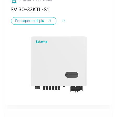
Inverter on-grid trifase
SV 30-33KTL-S1
Per saperne di più